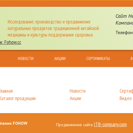
Сайт Н
Исследование, производство и продвижение
Компан
натуральных продуктов традиционной китайской
Телефон
медицины и культуры поддержания здоровья.
и: Fohow.cc
НОВОСТИ
АКЦИИ
СЕРТИФИКАТЫ
В
Главная
Новости
Серти
Каталог продукции
Акции
Видео
мпании FOHOW
ITB-company.com
Продвижение сайта