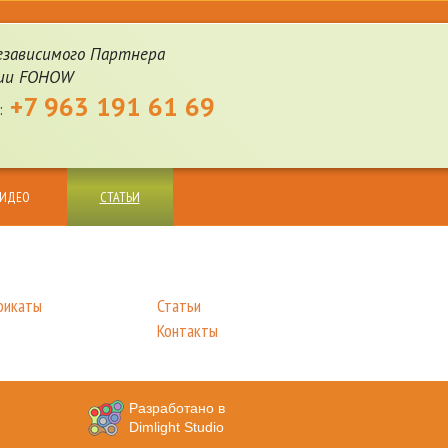
езависимого Партнера
ии FOHOW
+7 963 191 61 69
:
ИДЕО
СТАТЬИ
фикаты
Статьи
Контакты
Разработано в
Dimlight Studio